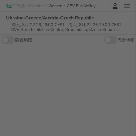
登录
体育
Volleyball
Women's CEV EuroVolley
Ukraine-Greece/Austria-Czech Republic Women's CEV EuroVolley 张门票
周六, 8月 22 26, 16:00 CEST
-
周六, 8月 22 26, 19:00 CEST
BVV Brno Exhibition Centre,
Brno-město, Czech Republic
隐藏地图
固定地图