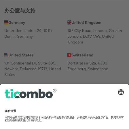
办公室与支持
Germany
United Kingdom
Unter den Linden 24, 10117
167 City Road, London, Greater
Berlin, Germany
London, EC1V 1AW, United
Kingdom
United States
Switzerland
131 Continental Dr, Suite 305,
Dorfstrasse 52a, 6390
Newark, Delaware 19713, United
Engelberg, Switzerland
States
Bulgaria
United Arab Emirates
Regus Sofia City West, bul
UAE Dubai Silicon Oasis, DDP
Totleben 53-55, 1606 Sofia,
Building A1, Office 302, Dubai,
Bulgaria
United Arab Emirates
Mexico
Av Chapultepec 360, Roma