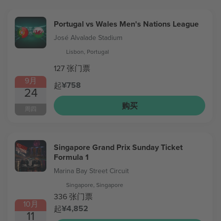
Portugal vs Wales Men's Nations League
José Alvalade Stadium
Lisbon, Portugal
127 张门票
9月
¥758
起
24
购买
周四
Singapore Grand Prix Sunday Ticket
Formula 1
Marina Bay Street Circuit
Singapore, Singapore
336 张门票
10月
¥4,852
起
11