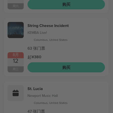
购买
周六
String Cheese Incident
KEMBA Live!
Columbus, United States
63 张门票
8月
¥380
起
12
购买
周三
St. Lucia
Newport Music Hall
Columbus, United States
47 张门票