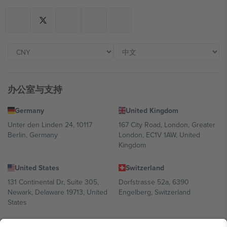
办公室与支持
Germany
United Kingdom
Unter den Linden 24, 10117
167 City Road, London, Greater
Berlin, Germany
London, EC1V 1AW, United
Kingdom
United States
Switzerland
131 Continental Dr, Suite 305,
Dorfstrasse 52a, 6390
Newark, Delaware 19713, United
Engelberg, Switzerland
States
Bulgaria
United Arab Emirates