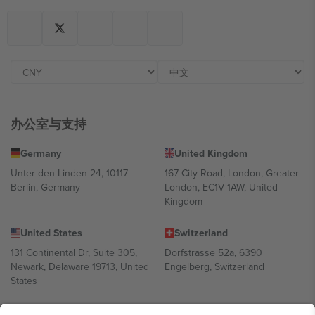
办公室与支持
Germany
United Kingdom
Unter den Linden 24, 10117
167 City Road, London, Greater
Berlin, Germany
London, EC1V 1AW, United
Kingdom
United States
Switzerland
131 Continental Dr, Suite 305,
Dorfstrasse 52a, 6390
Newark, Delaware 19713, United
Engelberg, Switzerland
States
Bulgaria
United Arab Emirates