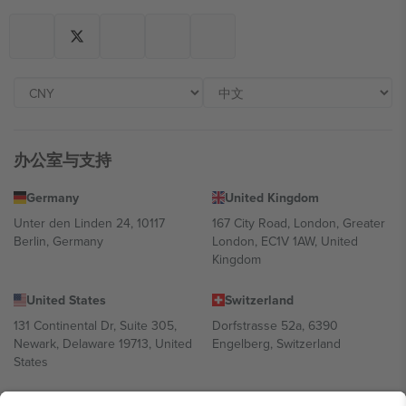
办公室与支持
Germany
United Kingdom
Unter den Linden 24, 10117
167 City Road, London, Greater
Berlin, Germany
London, EC1V 1AW, United
Kingdom
United States
Switzerland
131 Continental Dr, Suite 305,
Dorfstrasse 52a, 6390
Newark, Delaware 19713, United
Engelberg, Switzerland
States
Bulgaria
United Arab Emirates