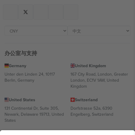
办公室与支持
Germany
United Kingdom
Unter den Linden 24, 10117
167 City Road, London, Greater
Berlin, Germany
London, EC1V 1AW, United
Kingdom
United States
Switzerland
131 Continental Dr, Suite 305,
Dorfstrasse 52a, 6390
Newark, Delaware 19713, United
Engelberg, Switzerland
States
Bulgaria
United Arab Emirates