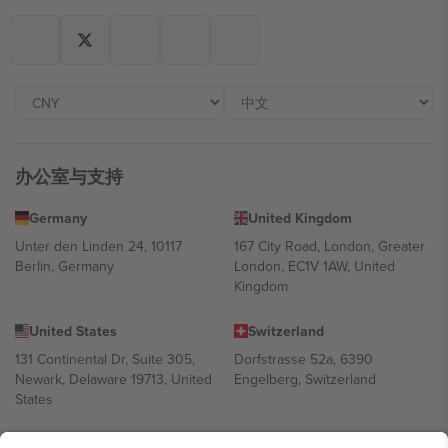
办公室与支持
Germany
United Kingdom
Unter den Linden 24, 10117
167 City Road, London, Greater
Berlin, Germany
London, EC1V 1AW, United
Kingdom
United States
Switzerland
131 Continental Dr, Suite 305,
Dorfstrasse 52a, 6390
Newark, Delaware 19713, United
Engelberg, Switzerland
States
Bulgaria
United Arab Emirates