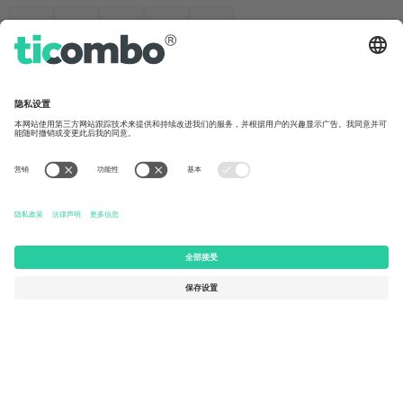
办公室与支持
Germany
United Kingdom
Unter den Linden 24, 10117
167 City Road, London, Greater
Berlin, Germany
London, EC1V 1AW, United
Kingdom
United States
Switzerland
131 Continental Dr, Suite 305,
Dorfstrasse 52a, 6390
Newark, Delaware 19713, United
Engelberg, Switzerland
States
Bulgaria
United Arab Emirates