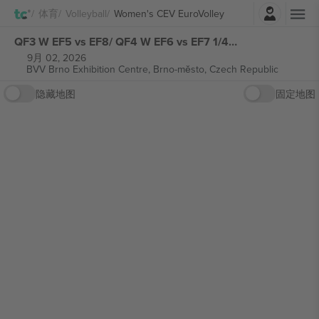
登录
体育
Volleyball
Women's CEV EuroVolley
QF3 W EF5 vs EF8/ QF4 W EF6 vs EF7 1/4F Women's CEV EuroVolley 张门票
9月 02, 2026
BVV Brno Exhibition Centre,
Brno-město, Czech Republic
隐藏地图
固定地图