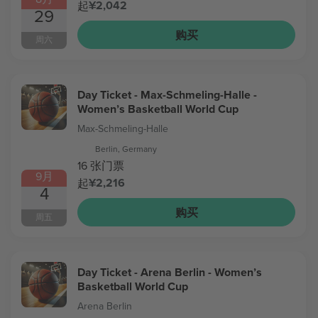
¥2,042
起
29
购买
周六
Day Ticket - Max-Schmeling-Halle -
Women’s Basketball World Cup
Max-Schmeling-Halle
Berlin, Germany
16 张门票
9月
¥2,216
起
4
购买
周五
Day Ticket - Arena Berlin - Women’s
Basketball World Cup
Arena Berlin