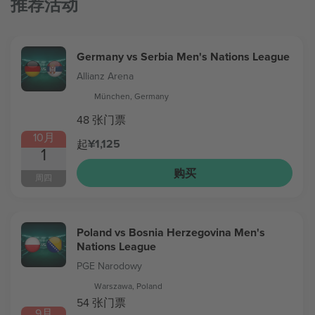
推荐活动
Germany vs Serbia Men's Nations League
Allianz Arena
München, Germany
48 张门票
10月
¥1,125
起
1
购买
周四
Poland vs Bosnia Herzegovina Men's
Nations League
PGE Narodowy
Warszawa, Poland
54 张门票
9月