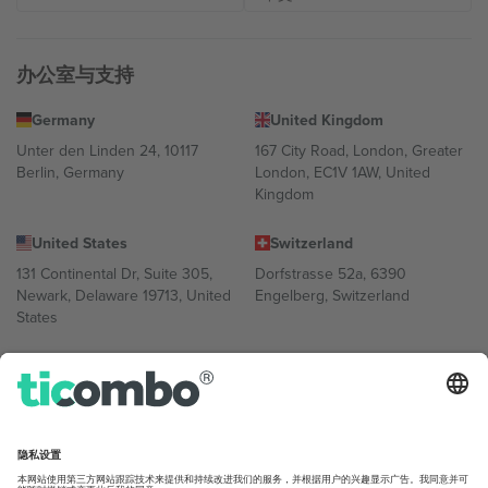
办公室与支持
Germany
United Kingdom
Unter den Linden 24, 10117
167 City Road, London, Greater
Berlin, Germany
London, EC1V 1AW, United
Kingdom
United States
Switzerland
131 Continental Dr, Suite 305,
Dorfstrasse 52a, 6390
Newark, Delaware 19713, United
Engelberg, Switzerland
States
Bulgaria
United Arab Emirates
Regus Sofia City West, bul
UAE Dubai Silicon Oasis, DDP
Totleben 53-55, 1606 Sofia,
Building A1, Office 302, Dubai,
Bulgaria
United Arab Emirates