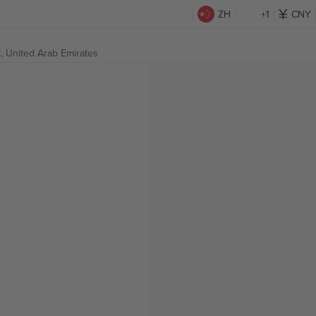
ZH
+1
CNY
, United Arab Emirates