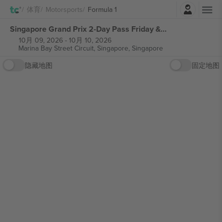
登录
体育
Motorsports
Formula 1
Singapore Grand Prix 2-Day Pass Friday & Saturday Ticket Formula 1 张门票
10月 09, 2026
-
10月 10, 2026
Marina Bay Street Circuit,
Singapore, Singapore
隐藏地图
固定地图