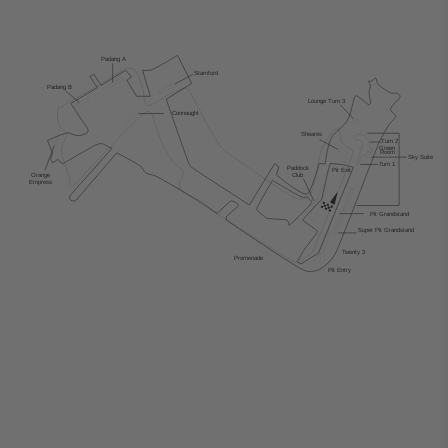
Padang
 A
Stamford
Padang B
Lounge
T
urn 3
Connaught
Sheares
T
urn 2
Green
Room
Sky Suite
T
urn 1
Paddock
Pit Exit
Orange
Club
Empress
Pit Grandstand
Super Pit Grandstand
T
wenty 3
Promenade
Pit Entry