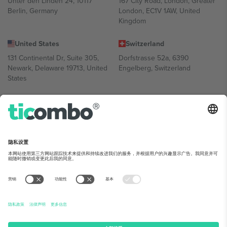
Unter den Linden 24, 10117
167 City Road, London, Greater
Berlin, Germany
London, EC1V 1AW, United
Kingdom
United States
Switzerland
131 Continental Dr, Suite 305,
Dorfstrasse 52a, 6390
Newark, Delaware 19713, United
Engelberg, Switzerland
States
Bulgaria
United Arab Emirates
Regus Sofia City West, bul
UAE Dubai Silicon Oasis, DDP
Totleben 53-55, 1606 Sofia,
Building A1, Office 302, Dubai,
Bulgaria
United Arab Emirates
Mexico
Av Chapultepec 360, Roma
Norte, Cuauhtémoc, 06700
Ciudad de México, CDMX,
Mexico
平台提供商的法律实体可能会因地点、活动和/或领域而有所不同。