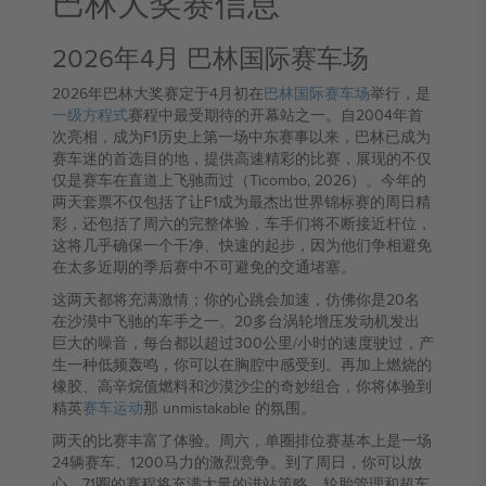
巴林大奖赛信息
2026年4月 巴林国际赛车场
2026年巴林大奖赛定于4月初在
巴林国际赛车场
举行，是
一级方程式
赛程中最受期待的开幕站之一。自2004年首
次亮相，成为F1历史上第一场中东赛事以来，巴林已成为
赛车迷的首选目的地，提供高速精彩的比赛，展现的不仅
仅是赛车在直道上飞驰而过（Ticombo, 2026）。今年的
两天套票不仅包括了让F1成为最杰出世界锦标赛的周日精
彩，还包括了周六的完整体验，车手们将不断接近杆位，
这将几乎确保一个干净、快速的起步，因为他们争相避免
在太多近期的季后赛中不可避免的交通堵塞。
这两天都将充满激情；你的心跳会加速，仿佛你是20名
在沙漠中飞驰的车手之一。20多台涡轮增压发动机发出
巨大的噪音，每台都以超过300公里/小时的速度驶过，产
生一种低频轰鸣，你可以在胸腔中感受到。再加上燃烧的
橡胶、高辛烷值燃料和沙漠沙尘的奇妙组合，你将体验到
精英
赛车运动
那 unmistakable 的氛围。
两天的比赛丰富了体验。周六，单圈排位赛基本上是一场
24辆赛车、1200马力的激烈竞争。到了周日，你可以放
心，71圈的赛程将充满大量的进站策略、轮胎管理和超车