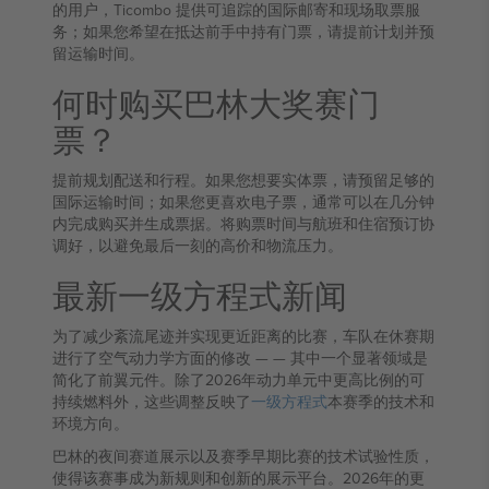
的用户，Ticombo 提供可追踪的国际邮寄和现场取票服
务；如果您希望在抵达前手中持有门票，请提前计划并预
留运输时间。
何时购买巴林大奖赛门
票？
提前规划配送和行程。如果您想要实体票，请预留足够的
国际运输时间；如果您更喜欢电子票，通常可以在几分钟
内完成购买并生成票据。将购票时间与航班和住宿预订协
调好，以避免最后一刻的高价和物流压力。
最新一级方程式新闻
为了减少紊流尾迹并实现更近距离的比赛，车队在休赛期
进行了空气动力学方面的修改 — — 其中一个显著领域是
简化了前翼元件。除了2026年动力单元中更高比例的可
持续燃料外，这些调整反映了
一级方程式
本赛季的技术和
环境方向。
巴林的夜间赛道展示以及赛季早期比赛的技术试验性质，
使得该赛事成为新规则和创新的展示平台。2026年的更