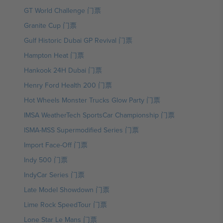
GT World Challenge 门票
Granite Cup 门票
Gulf Historic Dubai GP Revival 门票
Hampton Heat 门票
Hankook 24H Dubai 门票
Henry Ford Health 200 门票
Hot Wheels Monster Trucks Glow Party 门票
IMSA WeatherTech SportsCar Championship 门票
ISMA-MSS Supermodified Series 门票
Import Face-Off 门票
Indy 500 门票
IndyCar Series 门票
Late Model Showdown 门票
Lime Rock SpeedTour 门票
Lone Star Le Mans 门票