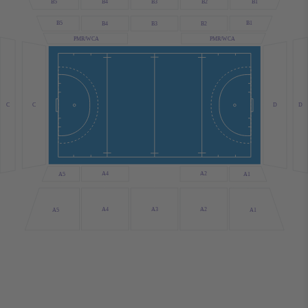
B1
B5
B2
B4
B3
B5
B1
B4
B3
B2
PMR/WCA
PMR/WCA
C
D
D
C
A4
A2
A1
A5
A3
A4
A2
A5
A1