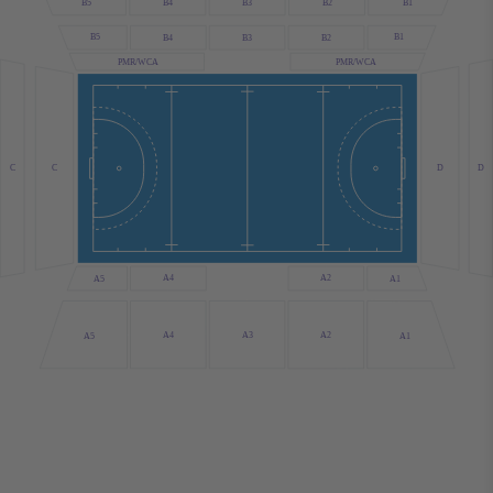
B1
B5
B2
B4
B3
B5
B1
B4
B3
B2
PMR/WCA
PMR/WCA
C
D
D
C
A4
A2
A1
A5
A3
A4
A2
A5
A1