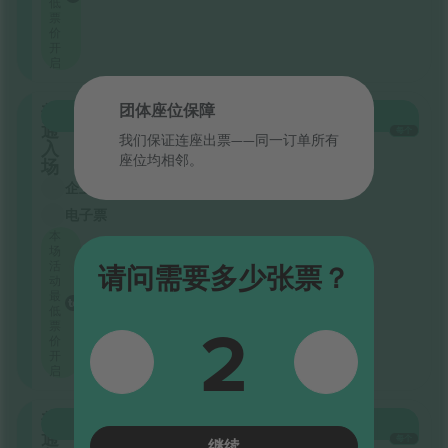
低
票
价
开
启
普
团体座位保障
购买
¥30,328
通
每个
我们保证连座出票——同一订单所有
入
座位均相邻。
场
企业卖家
电子票
本
场
活
请问需要多少张票？
动
最
低
2
票
价
开
启
普
购买
¥51,373
通
每个
继续