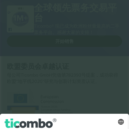
全球领先票务交易平
谢谢！
台
Ticombo® 现已成为欧洲粉丝量最高的二手
票务平台。感谢大家的支持！
开始销售
欧盟委员会卓越认证
母公司Ticombo GmbH凭借第782393号提案，成功获得
欧盟“地平线2020”研究与创新计划资质认证。