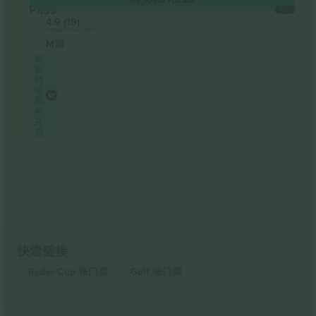
Pass
每个
4.9 (19)
Entrepreneur Seller
M票
最
低
档
位
票
价
开
启
结果结束
快速链接
Ryder Cup
张门票
Golf
张门票