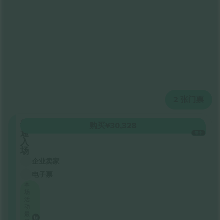
2
张门票
普
购买
¥30,328
通
每个
入
场
企业卖家
电子票
本
场
活
动
最