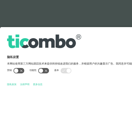
图例
快速链接
Ukraine National Football Team Men
张门票
Georgia N