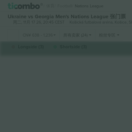
体育
Football
Nations League
Ukraine vs Georgia Men's Nations League 张门票
周二, 11月 17 26, 20:45 CEST
Košická futbalová aréna,
Košice, S
CN¥
638
-
1,236
所有卖家 (24)
粉丝专区
Longside (3)
Shortside (3)