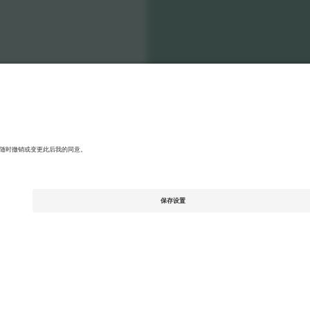
ational Football Team Men
张门票
Men's Nations League
张门票