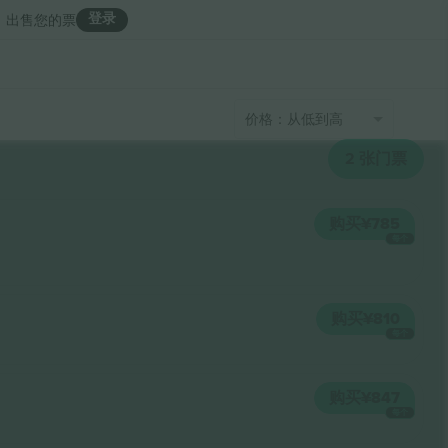
登录
出售您的票
价格：从低到高
2
张门票
购买
¥785
每个
购买
¥810
每个
购买
¥847
每个