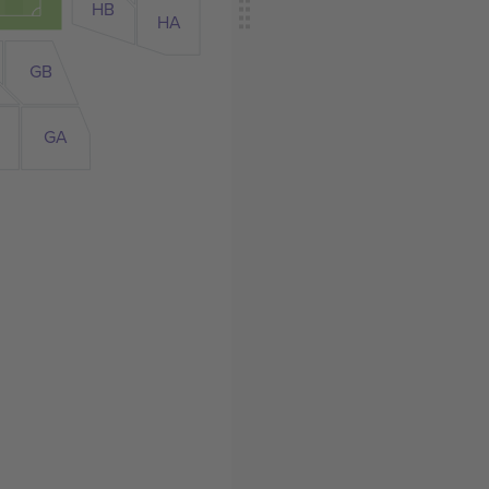
HB
HA
GB
GA