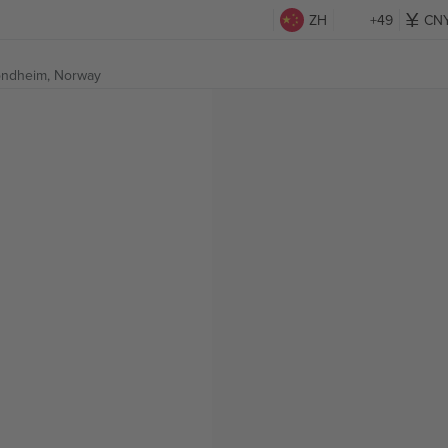
ZH
+49
CN
ondheim, Norway