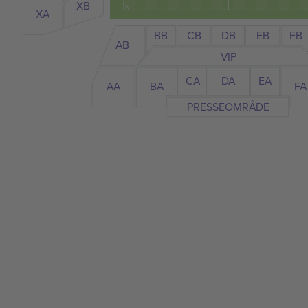
XB
XA
BB
CB
EB
FB
DB
AB
VIP
CA
EA
DA
BA
FA
AA
PRESSEOMRÅDE