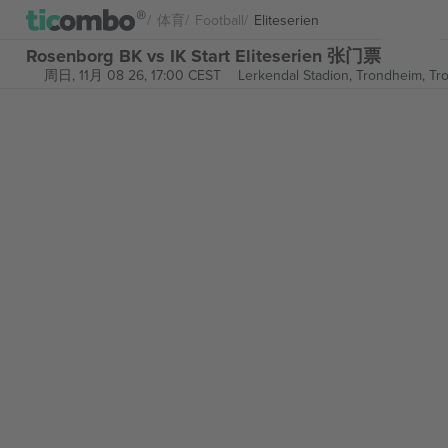
体育
Football
Eliteserien
Rosenborg BK vs IK Start Eliteserien 张门票
周日, 11月 08 26, 17:00 CEST
Lerkendal Stadion, Trondheim,
Tr