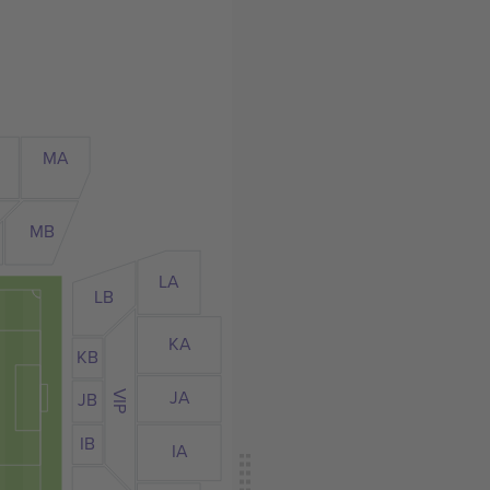
MA
A
MB
LA
LB
KA
KB
JA
JB
VIP
IB
IA