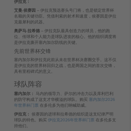
伊拉克：
艾曼·侯赛因
– 伊拉克预选赛头号门将，也是锁定世界杯
名额的关键功臣。凭借利索的射术和速度，侯赛因是伊拉
克最犀利的武器。
奥萨马·拉希德
– 伊拉克队最具创造力的球员，他的跑
位、传球和个人能力是球队进攻的核心。他的组织调度将
是伊拉克撕开塞内加尔防线的关键。
先前世界杯交锋
塞内加尔和伊拉克此前从未在世界杯决赛圈交手。这不仅
是伊拉克的世界杯回归之战，也是两国之间的首次交锋，
具有里程碑式的意义。
球队阵容
塞内加尔：
马内的领导力、萨尔的冲击力以及库利巴利
的防守构成了这支才华横溢的球队。购买
塞内加尔2026
年世界杯门票
在多伦多为他们呐喊助威。
伊拉克：
侯赛因的进球和拉希德的组织是这支纪律严明
球队的特色。购买
伊拉克2026年世界杯门票
在多伦多支
持他们。