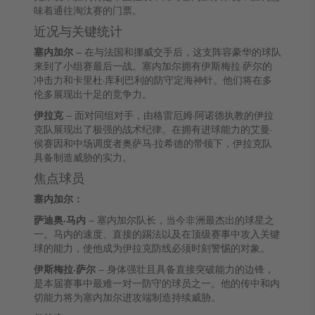
味着通往淘汰赛的门票。
近况与关键统计
塞内加尔
– 在与法国和挪威交手后，这支阵容豪华的球队
来到了小组赛最后一战。塞内加尔拥有伊斯梅拉·萨尔的
冲击力和卡里杜·库利巴利的防守定海神针。他们将在多
伦多展现出十足的竞争力。
伊拉克
– 面对同组对手，由格雷厄姆·阿诺德执教的伊拉
克队展现出了极强的战术纪律。在拥有进球能力的艾曼·
侯赛因和中场调度者奥萨马·拉希德的带领下，伊拉克队
具备制造威胁的实力。
焦点球员
塞内加尔：
萨迪奥·马内
– 塞内加尔队长，当今非洲最杰出的球星之
一。马内的速度、直接的踢法以及在顶级赛事中攻入关键
球的能力，使他成为伊拉克防线必须时刻警惕的对象。
伊斯梅拉·萨尔
– 身体强壮且具备直接突破能力的边锋，
是本届赛事中最难一对一防守的球员之一。他的传中和内
切能力将为塞内加尔进攻端制造持续威胁。