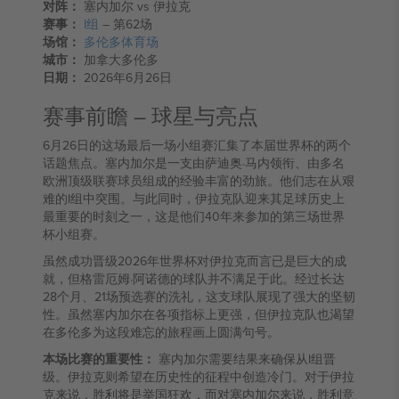
对阵：
塞内加尔 vs 伊拉克
赛事：
I组
– 第62场
场馆：
多伦多体育场
城市：
加拿大多伦多
日期：
2026年6月26日
赛事前瞻 – 球星与亮点
6月26日的这场最后一场小组赛汇集了本届世界杯的两个
话题焦点。塞内加尔是一支由萨迪奥·马内领衔、由多名
欧洲顶级联赛球员组成的经验丰富的劲旅。他们志在从艰
难的I组中突围。与此同时，伊拉克队迎来其足球历史上
最重要的时刻之一，这是他们40年来参加的第三场世界
杯小组赛。
虽然成功晋级2026年世界杯对伊拉克而言已是巨大的成
就，但格雷厄姆·阿诺德的球队并不满足于此。经过长达
28个月、21场预选赛的洗礼，这支球队展现了强大的坚韧
性。虽然塞内加尔在各项指标上更强，但伊拉克队也渴望
在多伦多为这段难忘的旅程画上圆满句号。
本场比赛的重要性：
塞内加尔需要结果来确保从I组晋
级。伊拉克则希望在历史性的征程中创造冷门。对于伊拉
克来说，胜利将是举国狂欢，而对塞内加尔来说，胜利意