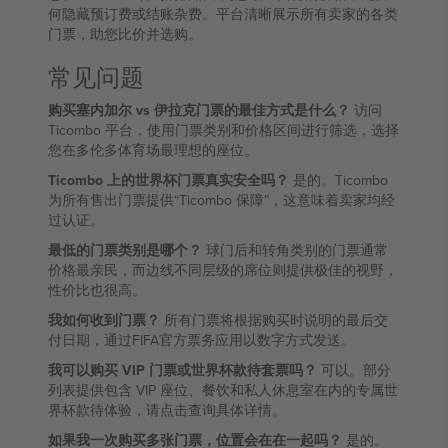
何隐藏预订费或结账杂费。平台清晰展示所有卖家的各类
门票，助您比价并选购。
常见问题
购买塞内加尔 vs 伊拉克门票的最佳方式是什么？
访问
Ticombo 平台，使用门票类别和价格区间进行筛选，选择
您在多伦多体育场最理想的座位。
Ticombo 上的世界杯门票真实安全吗？
是的。Ticombo
为所有售出门票提供“Ticombo 保障”，这意味着卖家均经
过认证。
最低的门票类别是哪个？
球门后和转角类别的门票通常
价格最亲民，而边线不同层级的席位则提供极佳的视野，
性价比也很高。
我如何收到门票？
所有门票将根据购买时说明的最后交
付日期，通过FIFA官方票务应用以数字方式发送。
我可以购买 VIP 门票或世界杯款待套票吗？
可以。部分
列表提供包含 VIP 座位、餐饮和私人休息室在内的专属世
界杯款待体验，请点击查询具体详情。
如果我一次购买多张门票，位置会在在一起吗？
是的。