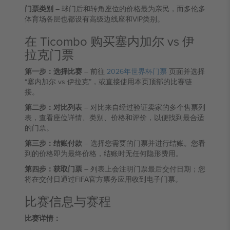
门票类别
– 球门后和转角座位的价格最为亲民，而多伦多
体育场各层也都设有高级边线座和VIP类别。
在 Ticombo 购买塞内加尔 vs 伊
拉克门票
第一步：选择比赛
– 前往
2026年世界杯门票
页面并选择
“塞内加尔 vs 伊拉克”，或直接使用本页顶部的比赛链
接。
第二步：对比列表
– 对比来自经过验证卖家的多个售票列
表，查看座位详情、类别、价格和评价，以便找到最合适
的门票。
第三步：结账付款
– 选择您需要的门票并进行结账。您看
到的价格即为最终价格，结账时无任何隐形费用。
第四步：获取门票
– 列表上会注明门票最后交付日期；您
将在交付日通过FIFA官方票务应用收到电子门票。
比赛信息与赛程
比赛详情：