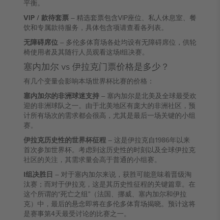
平衡。
VIP / 款待套票
– 精选套票包含VIP座位、私人休息室、餐
饮和专属款待服务，具体包含项请查看各列表。
无障碍席位
– 多伦多体育场各处均设有无障碍席位，供轮
椅使用者及其随行人员观看这场I组决赛。
塞内加尔 vs 伊拉克门票价格是多少？
有几个变量会影响本场世界杯比赛的价格：
塞内加尔的非洲球迷支持
– 塞内加尔是北美及全球最受欢
迎的非洲球队之一。由于北美地区有庞大的非洲社区，预
计所有场次的需求都会很高，尤其是最后一场关键的小组
赛。
伊拉克历史性的世界杯征程
– 这是伊拉克自1986年以来
首次参加世界杯。考虑到这历史性的时刻以及全球伊拉克
社区的关注，其需求量会高于普通的小组赛。
I组决胜日
– 对于塞内加尔来说，获胜可能意味着晋级淘
汰赛；而对于伊拉克，这是其历史性征程的关键篇章。在
这个所谓的“死亡之组”（法国、挪威、塞内加尔和伊拉
克）中，最后的悬念即将在多伦多体育场揭晓。预计这将
是赛事第4天最受讨论的比赛之一。