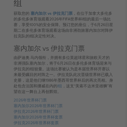
组
获取您的
塞内加尔 vs 伊拉克门票
，在位于加拿大多伦多
的多伦多体育场观看2026年FIFA世界杯I组的最后一场比
赛，享受100%的安全保障。预订您的座位，于6月26日星
期二在多伦多体育场观看这场由非洲劲旅塞内加尔对阵伊
拉克队的I组决定性对决。
塞内加尔 vs 伊拉克门票
由萨迪奥·马内领衔，并拥有多位英超球星和旅欧天才的
非洲强队塞内加尔，将于6月26日在多伦多体育场迎来与
伊拉克的I组较量。这场比赛被认为是本届世界杯开赛以
来最受瞩目的对阵之一。伊拉克队此次晋级世界杯已载入
史册，这是他们继1986年墨西哥世界杯后的再次亮相。身
处包含法国和挪威在内的
I组
，这支“美索不达米亚雄狮”有
望在这一舞台上再创辉煌。
2026年世界杯门票
塞内加尔2026年世界杯门票
伊拉克2026年世界杯门票
塞内加尔2026年世界杯套票
伊拉克2026年世界杯套票