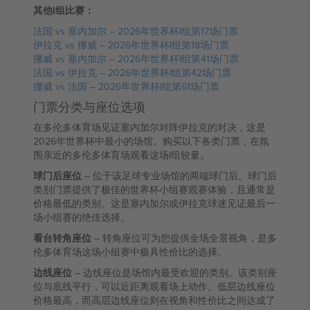
其他I组比赛：
法国 vs 塞内加尔 – 2026年世界杯I组第17场门票
伊拉克 vs 挪威 – 2026年世界杯I组第18场门票
挪威 vs 塞内加尔 – 2026年世界杯I组第41场门票
法国 vs 伊拉克 – 2026年世界杯I组第42场门票
挪威 vs 法国 – 2026年世界杯I组第61场门票
门票分类与座位选项
在多伦多体育场见证塞内加尔对阵伊拉克的对决，这是
2026年世界杯中最小的场馆。购买以下各类门票，在氛
围亲近的多伦多体育场观看这场I组较量。
球门后座位
– 位于该足球专业场馆的两端球门后。球门后
类别门票提供了极佳的世界杯小组赛观赛体验，且通常是
价格最低的类别。这是塞内加尔或伊拉克球迷见证最后一
场小组赛的绝佳选择。
看台转角座位
– 转角座位可为您提供全场全景视角，是多
伦多体育场这场小组赛中极具性价比的选择。
边线座位
– 边线座位是场馆内最受欢迎的类别。该类别座
位与底线平行，可以近距离观看场上动作。低层边线座位
价格最高，而高层边线座位则在视角和性价比之间达成了