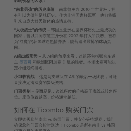
影响价格的因素：
“南非男孩”的历史底蕴
– 南非曾主办 2010 年世界杯，拥
有引以为傲的足球历史。作为非洲国家杯冠军，他们将吸
引来自庞大移民群体的热情支持。
“太极战士”的传统
– 韩国是亚洲在世界杯历史上最成功的
国家，曾以共同东道主身份在 2002 年打入半决赛。被称
为“红魔”的韩国球迷热情奔放，能营造出震撼的球场氛
围。
A组出线形势
– 从 A组的角度来看，该组还包括联合东道
主
墨西哥
和欧洲区附加赛 D 组的胜者。本场比赛可能决
定小组最终排名。
小组收官战
– 这是两支球队在 A组的最后一场比赛，可能
直接决定淘汰赛的晋级资格。
门票类别
– 显而易见，边线座位的价格高于底线或转角座
位。座位位置越高，价格通常越低。
如何在 Ticombo 购买门票
立即购买您的南非 vs 韩国门票，并安心等待观赛，我们
确保您的门票会按时送达！Ticombo 是所有南非 vs 韩国