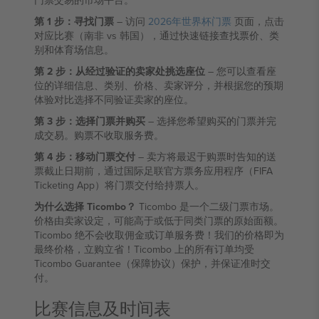
门票交易的市场平台。
第 1 步：寻找门票
– 访问
2026年世界杯门票
页面，点击
对应比赛（南非 vs 韩国），通过快速链接查找票价、类
别和体育场信息。
第 2 步：从经过验证的卖家处挑选座位
– 您可以查看座
位的详细信息、类别、价格、卖家评分，并根据您的预期
体验对比选择不同验证卖家的座位。
第 3 步：选择门票并购买
– 选择您希望购买的门票并完
成交易。购票不收取服务费。
第 4 步：移动门票交付
– 卖方将最迟于购票时告知的送
票截止日期前，通过国际足联官方票务应用程序（FIFA
Ticketing App）将门票交付给持票人。
为什么选择 Ticombo？
Ticombo 是一个二级门票市场。
价格由卖家设定，可能高于或低于同类门票的原始面额。
Ticombo 绝不会收取佣金或订单服务费！我们的价格即为
最终价格，立购立省！Ticombo 上的所有订单均受
Ticombo Guarantee（保障协议）保护，并保证准时交
付。
比赛信息及时间表