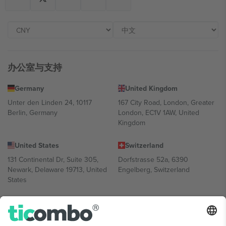
办公室与支持
Germany
United Kingdom
Unter den Linden 24, 10117
167 City Road, London, Greater
Berlin, Germany
London, EC1V 1AW, United
Kingdom
United States
Switzerland
131 Continental Dr, Suite 305,
Dorfstrasse 52a, 6390
Newark, Delaware 19713, United
Engelberg, Switzerland
States
Bulgaria
United Arab Emirates
Regus Sofia City West, bul
UAE Dubai Silicon Oasis, DDP