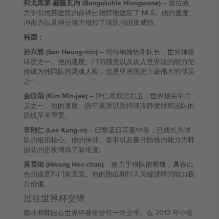
邦戈库莱·赫隆瓦内 (Bongokuhle Hlongwane)
– 这位效
力于明尼苏达联的前锋已很好地适应了 MLS。他的速度、
冲击力以及得分能力增加了球队的进攻威胁。
韩国：
孙兴慜 (Son Heung-min)
– 托特纳姆热刺队长，世界顶级
球星之一。他的速度、门前感觉以及攻入世界波的能力使
他成为韩国队的灵魂人物，也是亚洲历史上最伟大的球员
之一。
金玟哉 (Kim Min-jae)
– 拜仁慕尼黑后卫，世界顶尖中后
卫之一。他的速度、防守素质以及持球冷静度对韩国队的
防线至关重要。
李刚仁 (Lee Kang-in)
– 巴黎圣日耳曼中场，已成长为球
队的组织核心。他的传球、盘带以及撕开防线的能力为韩
国队的进攻增添了新维度。
黄喜灿 (Hwang Hee-chan)
– 效力于狼队的前锋，具备出
色的速度和门前直觉。他的跑位和打入关键进球的能力极
具价值。
过往世界杯交锋
南非和韩国在世界杯赛场曾有一次交手。在 2010 年小组