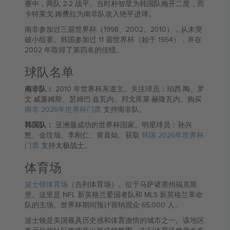
赛中，两队 2-2 战平。当时朴智星为韩国队梅开二度，而
卡特莱戈·姆费拉为南非队攻入绝平进球。
南非参加过三届世界杯（1998、2002、2010），从未突
破小组赛。韩国参加过 11 届世界杯（始于 1954），并在
2002 年取得了第四名的佳绩。
球队名单
南非队：
2010 年世界杯东道主。关注球员：珀西·陶、罗
文·威廉姆斯、瑟姆巴·兹瓦内、邦戈库莱·赫隆瓦内。购买
南非 2026年世界杯门票
支持南非队。
韩国队：
亚洲最成功的世界杯国家。明星球员：孙兴
慜、金玟哉、李刚仁、黄喜灿。获取
韩国 2026年世界杯
门票
支持太极战士。
体育场
波士顿体育场
（吉列体育场）。位于马萨诸塞州福克斯
堡。这里是 NFL 新英格兰爱国者队和 MLS 新英格兰革命
队的主场。世界杯期间预计容纳观众 65,000 人。
波士顿是美国最具历史感和体育激情的城市之一。该地区