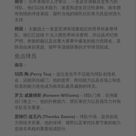
南非：
历年来南非人才辈出，一直是非洲极具竞争力的
球队。他们以技术能力、速度和进攻灵活性著称。南非拥
有热情的球迷基础，届时当地的移民社区将为其提供强大
支持。
韩国：
太极战士一直是亚洲表现最稳定的世界杯参赛球
队。他们已连续 11 次入围世界杯决赛周，并以战术纪律
严明、奔跑积极以及在重大赛事中爆发的能力而闻名。其
阵容由来自英超、德甲等顶级联赛的才华球员组成。
焦点球员
南非：
珀西·陶 (Percy Tau)
– 这位攻击手不仅能为球队创造机
会，还能亲自破门。他的盘带、终结能力以及在场上制造
惊喜的能力使他成为南非队最具威胁的球员。
罗文·威廉姆斯 (Ronwen Williams)
– 球队门将，非洲最
佳门将之一。他的扑救能力、禁区掌控力以及领导力对南
非队至关重要。
瑟姆巴·兹瓦内 (Themba Zwane)
– 球队中场，提供创造
力和技术质量。他的传球、视野以及掌控比赛节奏的能力
是南非风格的重要组成部分。