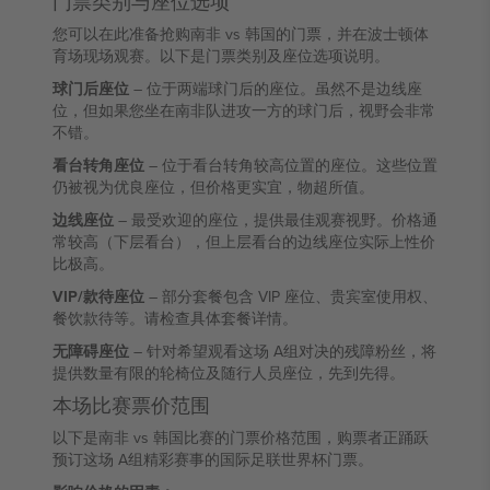
门票类别与座位选项
您可以在此准备抢购南非 vs 韩国的门票，并在波士顿体
育场现场观赛。以下是门票类别及座位选项说明。
球门后座位
– 位于两端球门后的座位。虽然不是边线座
位，但如果您坐在南非队进攻一方的球门后，视野会非常
不错。
看台转角座位
– 位于看台转角较高位置的座位。这些位置
仍被视为优良座位，但价格更实宜，物超所值。
边线座位
– 最受欢迎的座位，提供最佳观赛视野。价格通
常较高（下层看台），但上层看台的边线座位实际上性价
比极高。
VIP/款待座位
– 部分套餐包含 VIP 座位、贵宾室使用权、
餐饮款待等。请检查具体套餐详情。
无障碍座位
– 针对希望观看这场 A组对决的残障粉丝，将
提供数量有限的轮椅位及随行人员座位，先到先得。
本场比赛票价范围
以下是南非 vs 韩国比赛的门票价格范围，购票者正踊跃
预订这场 A组精彩赛事的国际足联世界杯门票。