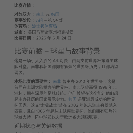
比赛详情：
对阵双方：
南非
vs
韩国
赛事阶段：
A组
– 第 54 场
体育场：
波士顿体育场
城市：
美国马萨诸塞州福克斯堡
比赛日期：
2026 年 6 月 24 日
比赛前瞻 – 球星与故事背景
这是一场引人入胜的 A组对决，由两支前世界杯东道主球
队对垒。南非和韩国都拥有辉煌的世界杯历史，且都渴望
晋级。
本场比赛的重要性：
南非
曾主办 2010 年世界杯，这是
首届在非洲大陆举办的世界杯。南非队曾赢得 1996 年非
洲杯，拥有深厚的足球传统。他们希望在这个能让他们想
起主办经历的国家展示实力。
韩国
是亚洲最成功的世界
杯国家。这支“太极战士”曾在 2002 年以东道主身份杀入
四强，且自 1986 年起从未缺席世界杯。他们拥有狂热的
球迷支持，阵中球员效力于欧洲各大顶级联赛。
近期状态与关键数据