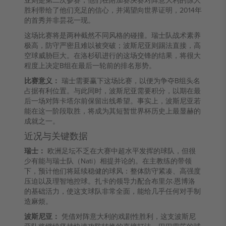
亚则是第二次参赛，他们在附加赛决赛对阵意大利的惊人
胜利带给了他们充足的信心，并渴望向世界证明，2014年
的首秀并非昙花一现。
这场比赛将是两种截然不同风格的碰撞。瑞士队战术素养
极高，防守严密且难以被突破；波斯尼亚则踢法直接，高
空球威胁巨大。在洛杉矶进行的这场交锋的结果，将很大
程度上决定B组在最后一轮前的排名形势。
比赛意义：
瑞士需要赢下这场比赛，以便为争夺B组头名
占据有利位置。与此同时，波斯尼亚需要积分，以期在最
后一场对阵卡塔尔前保留出线希望。事实上，波斯尼亚若
能在这一阶段取胜，将成为其短暂世界杯历史上最显赫的
成就之一。
近况与关键数据
瑞士：
欧洲足坛不乏在大赛中超水平发挥的球队，但很
少有能与瑞士队（Nati）相提并论的。在主教练的带领
下，预计他们将延续稳健的球风：整体防守紧凑、高强度
压迫以及理智地控球。扎卡的领导力配合布里尔·恩博洛
的基础活力，使这支球队非常全面，能给几乎任何对手制
造麻烦。
波斯尼亚：
凭借对阵意大利的戏剧性胜利，这支波斯尼