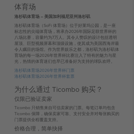
体育场
洛杉矶体育场 – 美国加利福尼亚州洛杉矶
洛杉矶体育场（SoFi 体育场）位于好莱坞公园，是一座
标志性的尖端体育场，将承办2026年国际足联世界杯的
八场比赛，容量约为7万人。其令人赞叹的设计包括透明
屋顶、巨型视频屏幕和顶级设施，使其成为美国西海岸最
令人瞩目的场馆。作为世界娱乐之都，洛杉矶为洛杉矶体
育场的每一场2026年世界杯比赛注入了特有的魅力与星
光，热情的体育迷们也早已准备好为支持的球队欢呼。
洛杉矶体育场2026年世界杯门票
洛杉矶体育场2026年世界杯套票
为什么通过 Ticombo 购买？
仅限已验证卖家
Ticombo 只销售来自可信卖家的门票。每笔订单均包含
Ticombo 保障，确保卖家可靠、支付安全并对每张购买的
门票提供全程覆盖支持。
价格合理，简单抉择