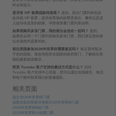
时会有提示。
是否有 VIP 套票或款待选项？
是的。部分门票列表包含
款待或 VIP 套票，提供体育场内的尊贵座位、餐饮以及进
入款待休息室的权限。详情请查看门票列表说明。
如果我购买多张门票，我的座位会连在一起吗？
是的。
如果您从同一个门票列表购买多张门票，我们保证您的座
位在场馆内是紧邻的。
前往美国参加2026年世界杯需要签证吗？
签证需求取决
于您的国籍。请咨询您所在国家的政府部门，了解前往美
国的最新旅游建议。
联系 Ticombo 客户支持的最佳方式是什么？
访问
Ticombo 客户支持中心页面，您可以通过在线聊天、电话
和电子邮件联系我们的客服团队。
相关页面
瑞士2026年世界杯门票
波斯尼亚和黑塞哥维那2026年世界杯门票
2026年世界杯B组门票
2026年世界杯小组赛门票