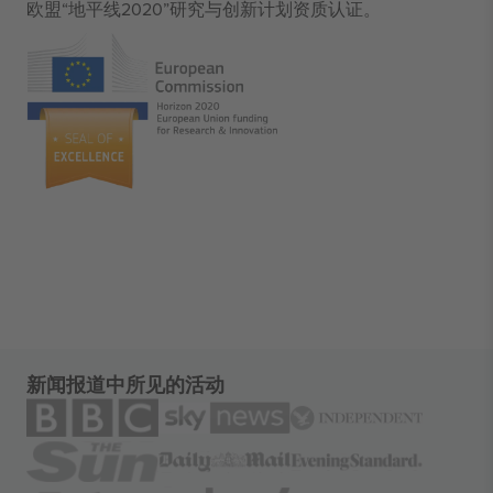
欧盟“地平线2020”研究与创新计划资质认证。
新闻报道中所见的活动