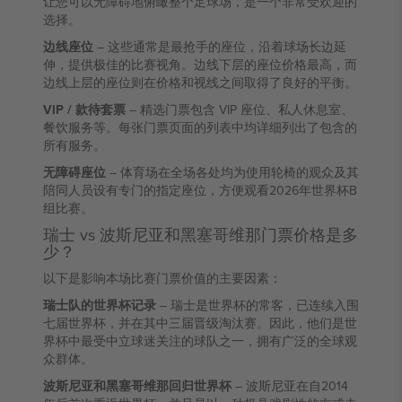
让您可以无障碍地俯瞰整个足球场，是一个非常受欢迎的
选择。
边线座位
– 这些通常是最抢手的座位，沿着球场长边延
伸，提供极佳的比赛视角。边线下层的座位价格最高，而
边线上层的座位则在价格和视线之间取得了良好的平衡。
VIP / 款待套票
– 精选门票包含 VIP 座位、私人休息室、
餐饮服务等。每张门票页面的列表中均详细列出了包含的
所有服务。
无障碍座位
– 体育场在全场各处均为使用轮椅的观众及其
陪同人员设有专门的指定座位，方便观看2026年世界杯B
组比赛。
瑞士 vs 波斯尼亚和黑塞哥维那门票价格是多
少？
以下是影响本场比赛门票价值的主要因素：
瑞士队的世界杯记录
– 瑞士是世界杯的常客，已连续入围
七届世界杯，并在其中三届晋级淘汰赛。因此，他们是世
界杯中最受中立球迷关注的球队之一，拥有广泛的全球观
众群体。
波斯尼亚和黑塞哥维那回归世界杯
– 波斯尼亚在自2014