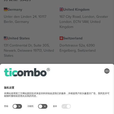
Germany
United Kingdom
Unter den Linden 24, 10117
167 City Road, London, Greater
Berlin, Germany
London, EC1V 1AW, United
Kingdom
United States
Switzerland
131 Continental Dr, Suite 305,
Dorfstrasse 52a, 6390
Newark, Delaware 19713, United
Engelberg, Switzerland
States
Bulgaria
United Arab Emirates
Regus Sofia City West, bul
UAE Dubai Silicon Oasis, DDP
Totleben 53-55, 1606 Sofia,
Building A1, Office 302, Dubai,
Bulgaria
United Arab Emirates
Mexico
Av Chapultepec 360, Roma
Norte, Cuauhtémoc, 06700
Ciudad de México, CDMX,