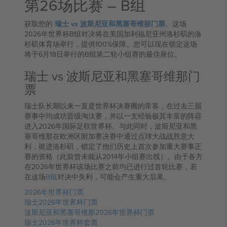
第26场比赛 – B组
获取您的
瑞士 vs 波斯尼亚和黑塞哥维那门票
。这场
2026年世界杯B组对决将在美国加利福尼亚州洛杉矶的洛
杉矶体育场举行，提供100%保障。您可以现在锁定这场
将于6月18日举行的B组第二轮小组赛的最佳座位。
瑞士 vs 波斯尼亚和黑塞哥维那门
票
瑞士队长期以来一直是世界杯决赛圈的常客，在过去三届
赛事中均成功晋级淘汰赛，并以一支经验极其丰富的阵容
进入2026年国际足联世界杯。与此同时，波斯尼亚和黑
塞哥维那在欧洲区附加赛决赛中通过点球大战战胜意大
利，挺进洛杉矶，锁定了他们历史上首次参加重大赛事正
赛的资格（此前曾未能从2014年小组赛出线）。由于各方
在2026年世界杯该场比赛之前均已进行过首轮比赛，若
在这场
B组
对决中失利，可能会产生重大后果。
2026年世界杯门票
瑞士2026年世界杯门票
波斯尼亚和黑塞哥维那2026年世界杯门票
瑞士2026年世界杯套票