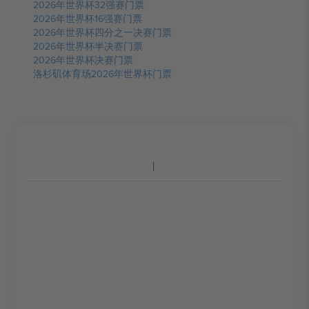
2026年世界杯32强赛门票
2026年世界杯16强赛门票
2026年世界杯四分之一决赛门票
2026年世界杯半决赛门票
2026年世界杯决赛门票
洛杉矶体育场2026年世界杯门票