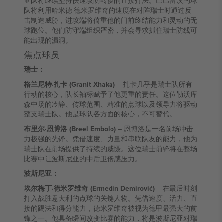
亚队将继续坚持快速攻防转换的直接打法。巴巴雷茨的球
队将利用哈米德·德米罗维奇的速度在对阵瑞士时通过反
击制造威胁，进攻端将倚重他的门前终结能力和灵动的无
球跑位。他们防守端组织严密，并会寻求抓住瑞士防线可
能出现的漏洞。
焦点球员
瑞士：
格兰尼特·扎卡 (Granit Xhaka)
– 扎卡几乎是瑞士队所有
行动的核心，队长袖标赋予了他更重的责任。这位勒沃库
森中场的冷静、传球范围、精准的点球以及领导力将驱动
整支瑞士队。他是球队各方面的核心，不可替代。
布里尔·恩博洛 (Breel Embolo)
– 恩博洛是一名前场冲击
力极强的先锋。凭借速度、力量和串联队友的能力，他为
瑞士队在前场提供了持续的威慑。这位瑞士前锋将在整场
比赛中让波斯尼亚的中后卫倍感压力。
波斯尼亚：
埃尔梅丁·德米罗维奇 (Ermedin Demirović)
– 在最后时刻
打入战胜意大利的点球的关键人物。凭借速度、活力、直
接的踢法和得分能力，德米罗维奇被视为德甲最强大的前
锋之一。他具备瞬间改变比赛的能力，将是波斯尼亚对瑞