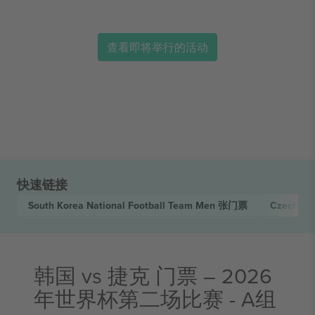
查看即将举行的活动
快速链接
South Korea National Football Team Men
张门票
Czech Rep
韩国 vs 捷克 门票 – 2026
年世界杯第二场比赛 - A组