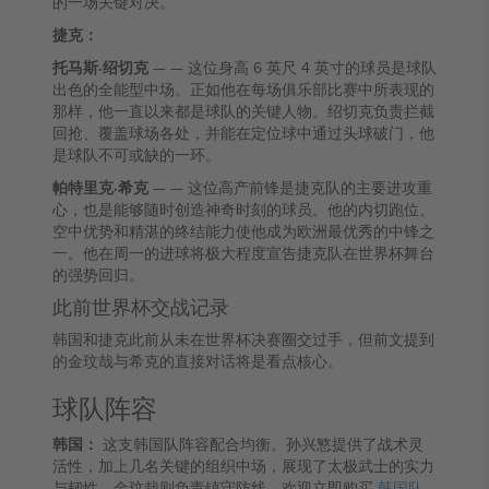
的一场关键对决。
捷克：
托马斯·绍切克
— — 这位身高 6 英尺 4 英寸的球员是球队
出色的全能型中场。正如他在每场俱乐部比赛中所表现的
那样，他一直以来都是球队的关键人物。绍切克负责拦截
回抢、覆盖球场各处，并能在定位球中通过头球破门，他
是球队不可或缺的一环。
帕特里克·希克
— — 这位高产前锋是捷克队的主要进攻重
心，也是能够随时创造神奇时刻的球员。他的内切跑位、
空中优势和精湛的终结能力使他成为欧洲最优秀的中锋之
一。他在周一的进球将极大程度宣告捷克队在世界杯舞台
的强势回归。
此前世界杯交战记录
韩国和捷克此前从未在世界杯决赛圈交过手，但前文提到
的金玟哉与希克的直接对话将是看点核心。
球队阵容
韩国：
这支韩国队阵容配合均衡。孙兴慜提供了战术灵
活性，加上几名关键的组织中场，展现了太极武士的实力
与韧性。金玟哉则负责镇守防线。欢迎立即购买
韩国队