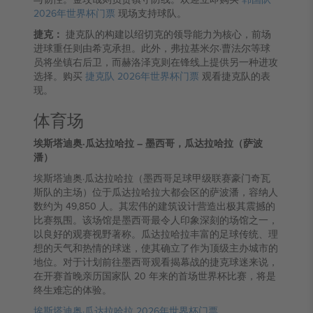
2026年世界杯门票
现场支持球队。
捷克：
捷克队的构建以绍切克的领导能力为核心，前场
进球重任则由希克承担。此外，弗拉基米尔·曹法尔等球
员将坐镇右后卫，而赫洛泽克则在锋线上提供另一种进攻
选择。购买
捷克队 2026年世界杯门票
观看捷克队的表
现。
体育场
埃斯塔迪奥·瓜达拉哈拉 – 墨西哥，瓜达拉哈拉（萨波
潘）
埃斯塔迪奥·瓜达拉哈拉（墨西哥足球甲级联赛豪门奇瓦
斯队的主场）位于瓜达拉哈拉大都会区的萨波潘，容纳人
数约为 49,850 人。其宏伟的建筑设计营造出极其震撼的
比赛氛围。该场馆是墨西哥最令人印象深刻的场馆之一，
以良好的观赛视野著称。瓜达拉哈拉丰富的足球传统、理
想的天气和热情的球迷，使其确立了作为顶级主办城市的
地位。对于计划前往墨西哥观看揭幕战的捷克球迷来说，
在开赛首晚亲历国家队 20 年来的首场世界杯比赛，将是
终生难忘的体验。
埃斯塔迪奥·瓜达拉哈拉 2026年世界杯门票