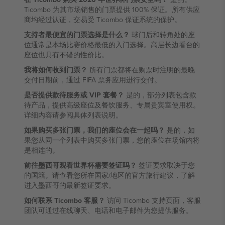
Ticombo 为其市场销售的门票提供 100% 保证。所有供应
商均经过认证，交易受 Ticombo 保证系统的保护。
支持者最便宜的门票选择是什么？
球门后和转角处的座
位通常是本场比赛价格最低的入门选择。高层长边看台的
座位也具有不错的性价比。
我将如何收到门票？
所有门票都将在购票时注明的最晚
交付日期前，通过 FIFA 票务应用进行交付。
是否提供款待服务或 VIP 套餐？
是的，部分列表包含款
待产品，提供高级座位及餐饮服务、专属贵宾室使用权。
详细内容请参阅具体列表说明。
如果购买多张门票，我们的座位会在一起吗？
是的，如
果您从同一个列表中购买多张门票，您的座位在场馆内将
是相连的。
前往墨西哥观看世界杯需要签证吗？
签证要求取决于您
的国籍。请查看您所在国家/地区的官方旅行建议，了解
进入墨西哥的最新签证要求。
如何联系 Ticombo 客服？
访问 Ticombo 支持页面，客服
团队可通过在线聊天、电话和电子邮件为您提供服务。