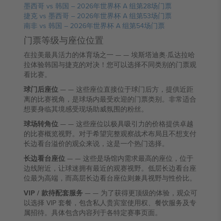
墨西哥 vs 韩国 – 2026年世界杯 A 组第28场门票
捷克 vs 墨西哥 – 2026年世界杯 A 组第53场门票
南非 vs 韩国 – 2026年世界杯 A 组第54场门票
门票等级与座位位置
在拉美最具活力的体育场之一 — — 埃斯塔迪奥·瓜达拉哈
拉体验韩国与捷克的对决！您可以选择不同类别的门票观
看比赛。
球门后座位
— — 这些座位直接位于球门后方，提供近距
离的比赛视角，是球场内最受欢迎的门票类别。非常适合
想要身临其境感受现场助威氛围的粉丝。
球场转角位
— — 这些座位以极具吸引力的价格提供卓越
的比赛概览视野。对于希望完整观察战术布局且不想支付
长边看台溢价的观众来说，这是一个热门选择。
长边看台座位
— — 这些是场馆内需求最高的座位，位于
边线附近，让球迷拥有最近的观赛视野。低层长边看台座
位最为高端，而高层长边看台座位则兼具视野与性价比。
VIP / 款待配套服务
— — 为了获得更顶级的体验，观众可
以选择 VIP 套餐，包含私人贵宾室使用权、餐饮服务及专
属招待。具体包含内容列于各特定赛事页面。