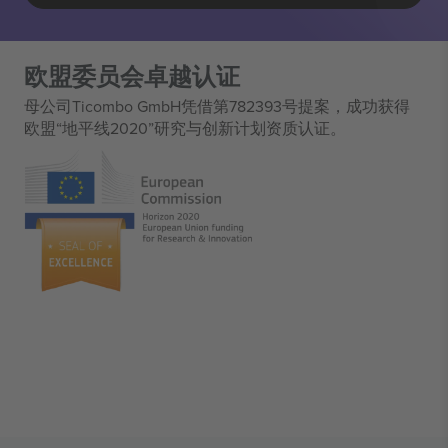
欧盟委员会卓越认证
母公司Ticombo GmbH凭借第782393号提案，成功获得
欧盟“地平线2020”研究与创新计划资质认证。