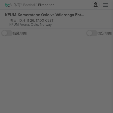
登录
体育
Football
Eliteserien
KFUM-Kameratene Oslo vs Vålerenga Fotball Eliteserien 张门票
周日, 10月 11 26, 17:00 CEST
KFUM Arena,
Oslo, Norway
隐藏地图
固定地图