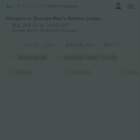
登录
体育
Football
Nations League
Hungary vs Georgia Men's Nations League 张门票
周五, 10月 02 26, 20:45 CEST
Puskas Arena,
Budapest, Hungary
CN¥
701
-
2,687
所有卖家 (33)
粉丝专区
Shortside (6)
Longside Upper Tier (3)
Lo
隐藏地图
固定地图
价格