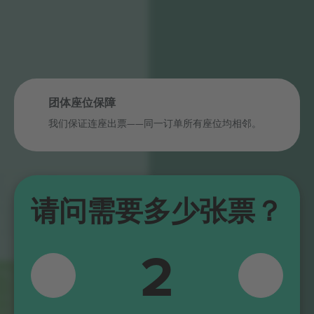
团体座位保障
我们保证连座出票——同一订单所有座位均相邻。
E209
E210
请问需要多少张票？
E211
S201
S202
E108
E109
S101
2
S203
S102
S204
S103