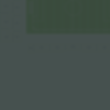
N203
N103
N202
N102
N101
N201
W104
W102
W103
W105
W106
W101