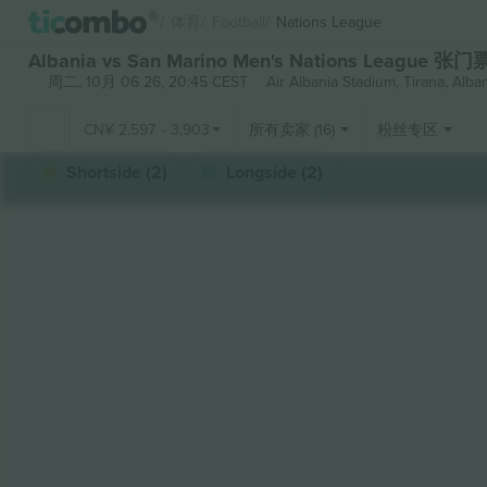
体育
Football
Nations League
Albania vs San Marino Men's Nations League 张门
周二, 10月 06 26, 20:45 CEST
Air Albania Stadium,
Tirana, Alba
CN¥
2,597
-
3,903
所有卖家 (16)
粉丝专区
Shortside (2)
Longside (2)