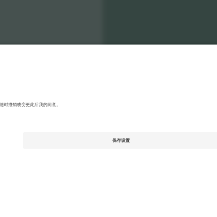
o National Football Team Men
张门票
Men's Nations League
张