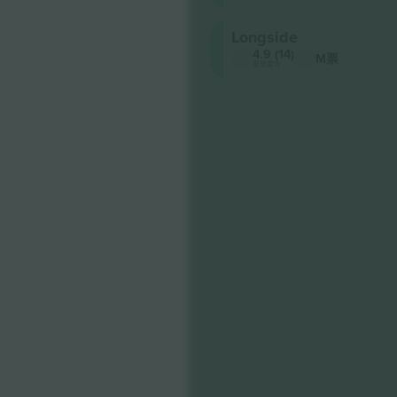
Longside
4.9 (14)
M票
受信卖方