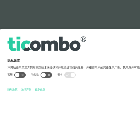
图例
快速链接
Albania National Football Team Men
张门票
San Marin