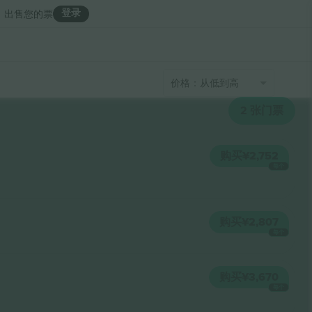
登录
出售您的票
价格：从低到高
2
张门票
购买
¥2,752
每个
购买
¥2,807
每个
购买
¥3,670
每个