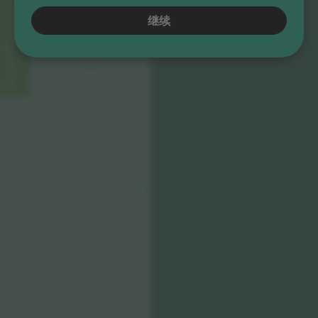
S104
继续
S205
V101
V201
V102
V103
V202
W107
© 2024 Ticombo. All rights reserved