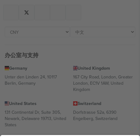
办公室与支持
Germany
United Kingdom
Unter den Linden 24, 10117
167 City Road, London, Greater
Berlin, Germany
London, EC1V 1AW, United
Kingdom
United States
Switzerland
131 Continental Dr, Suite 305,
Dorfstrasse 52a, 6390
Newark, Delaware 19713, United
Engelberg, Switzerland
States
Bulgaria
United Arab Emirates