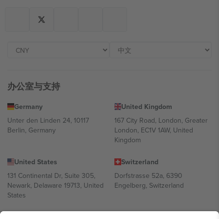
办公室与支持
Germany
United Kingdom
Unter den Linden 24, 10117
167 City Road, London, Greater
Berlin, Germany
London, EC1V 1AW, United
Kingdom
United States
Switzerland
131 Continental Dr, Suite 305,
Dorfstrasse 52a, 6390
Newark, Delaware 19713, United
Engelberg, Switzerland
States
Bulgaria
United Arab Emirates