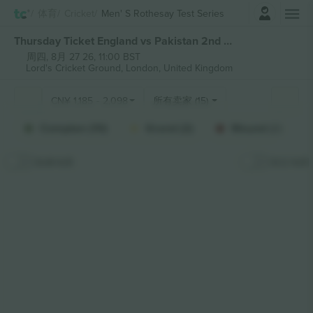
登录
体育
Cricket
Men' S Rothesay Test Series
Thursday Ticket England vs Pakistan 2nd Rothesay Test Series 张门票
周四, 8月 27 26, 11:00 BST
Lord's Cricket Ground,
London, United Kingdom
CN¥
1,185
-
2,098
所有卖家 (15)
Compton (10)
Grand (2)
Mound (2)
隐藏地图
固定地图