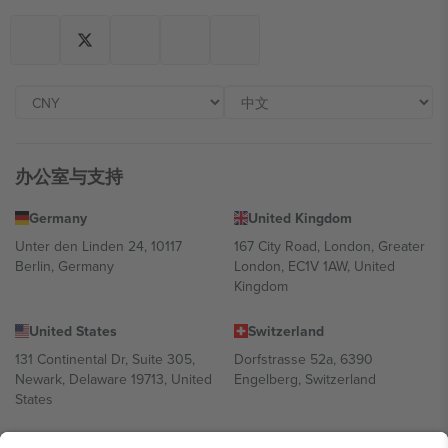
办公室与支持
Germany
United Kingdom
Unter den Linden 24, 10117
167 City Road, London, Greater
Berlin, Germany
London, EC1V 1AW, United
Kingdom
United States
Switzerland
131 Continental Dr, Suite 305,
Dorfstrasse 52a, 6390
Newark, Delaware 19713, United
Engelberg, Switzerland
States
Bulgaria
United Arab Emirates