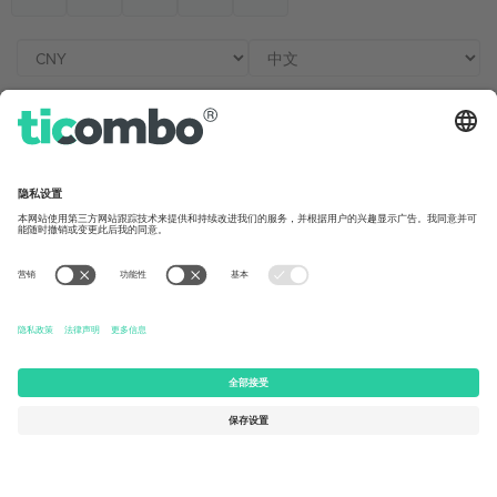
办公室与支持
Germany
United Kingdom
Unter den Linden 24, 10117
167 City Road, London, Greater
Berlin, Germany
London, EC1V 1AW, United
Kingdom
United States
Switzerland
131 Continental Dr, Suite 305,
Dorfstrasse 52a, 6390
Newark, Delaware 19713, United
Engelberg, Switzerland
States
Bulgaria
United Arab Emirates
Regus Sofia City West, bul
UAE Dubai Silicon Oasis, DDP
Totleben 53-55, 1606 Sofia,
Building A1, Office 302, Dubai,