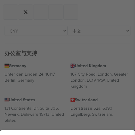
办公室与支持
Germany
United Kingdom
Unter den Linden 24, 10117
167 City Road, London, Greater
Berlin, Germany
London, EC1V 1AW, United
Kingdom
United States
Switzerland
131 Continental Dr, Suite 305,
Dorfstrasse 52a, 6390
Newark, Delaware 19713, United
Engelberg, Switzerland
States
Bulgaria
United Arab Emirates