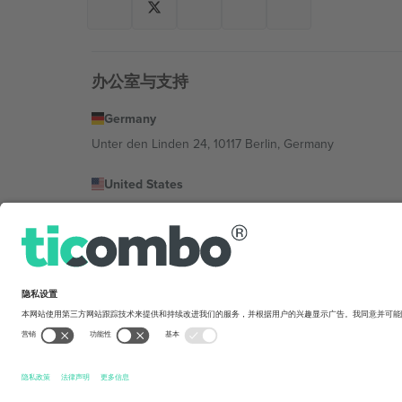
办公室与支持
Germany
Unter den Linden 24, 10117 Berlin, Germany
United States
131 Continental Dr, Suite 305, Newark, Delaware 19713, 
Bulgaria
Regus Sofia City West, bul Totleben 53-55, 1606 Sofia, B
Mexico
Av Chapultepec 360, Roma Norte, Cuauhtémoc, 06700
平台提供商的法律实体可能会因地点、活动和/或领域而