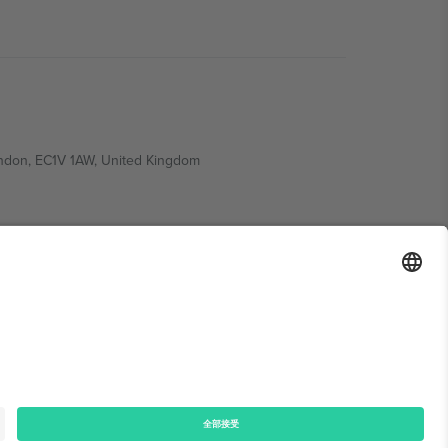
ondon, EC1V 1AW, United Kingdom
Switzerland
ding A1, Office 302, Dubai, United Arab Emirates
律声明
和
条款.
© 2026 Ticombo. 版权所有.