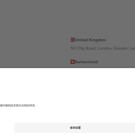
United Kingdom
167 City Road, London, Greater L
Switzerland
United States
Dorfstrasse 52a, 6390 Engelberg, 
United Arab Emirates
ulgaria
UAE Dubai Silicon Oasis, DDP Buil
 Ciudad de México, CDMX, Mexico
有所不同。有关详细信息，请查看特定活动页面、版权声明和条款。,
法