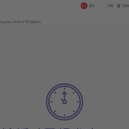
ZH
+49
CN
asgow, United Kingdom