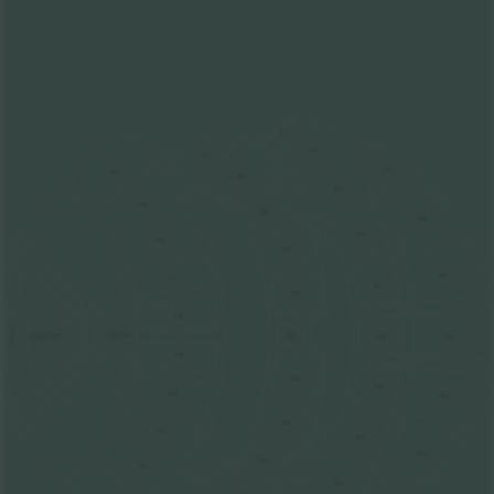
311
310
211
409
110
210
309
109
209
408
308
108
208
407
107
307
207
106
STAGE
FLOOR
206
306
406
SNAKE PIT
105
205
305
104
405
204
103
304
404
203
102
303
202