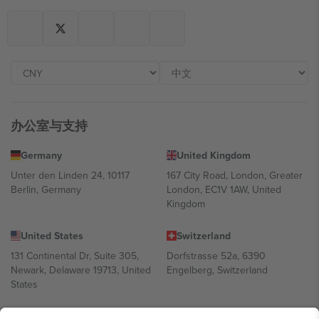
办公室与支持
Germany
United Kingdom
Unter den Linden 24, 10117
167 City Road, London, Greater
Berlin, Germany
London, EC1V 1AW, United
Kingdom
United States
Switzerland
131 Continental Dr, Suite 305,
Dorfstrasse 52a, 6390
Newark, Delaware 19713, United
Engelberg, Switzerland
States
Bulgaria
United Arab Emirates