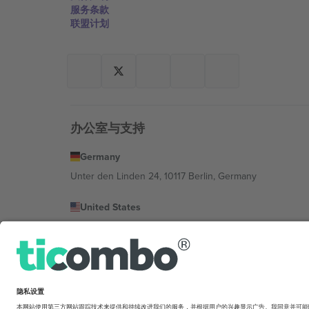
服务条款
联盟计划
办公室与支持
Germany
Unter den Linden 24, 10117 Berlin, Germany
United States
131 Continental Dr, Suite 305, Newark, Delaware 19713, 
Bulgaria
Regus Sofia City West, bul Totleben 53-55, 1606 Sofia, B
Mexico