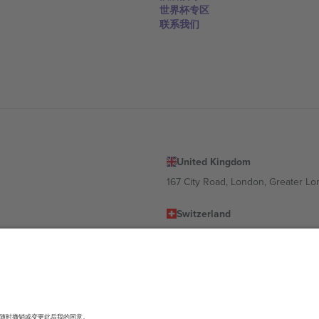
世界杯专区
联系我们
United Kingdom
167 City Road, London, Greater L
Switzerland
United States
Dorfstrasse 52a, 6390 Engelberg, 
United Arab Emirates
ulgaria
UAE Dubai Silicon Oasis, DDP Buil