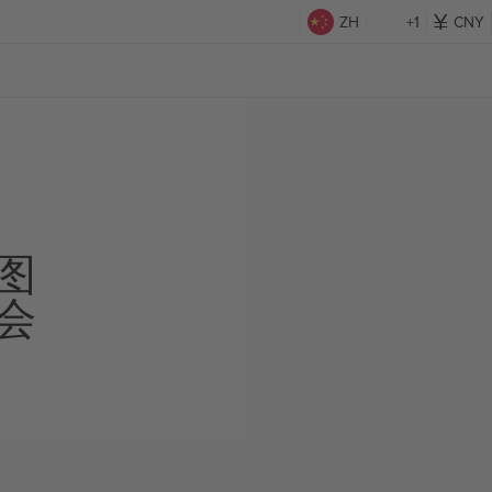
ZH
+1
CNY
图
会