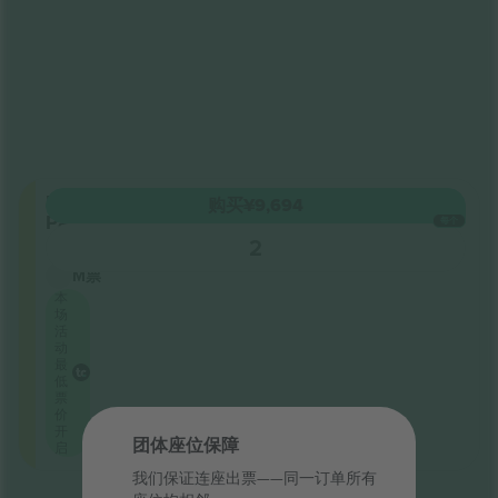
Regular
购买
¥9,694
Pass
每个
5.0 (328)
2
受信卖方
M票
本
场
活
动
最
低
票
价
开
团体座位保障
启
我们保证连座出票——同一订单所有