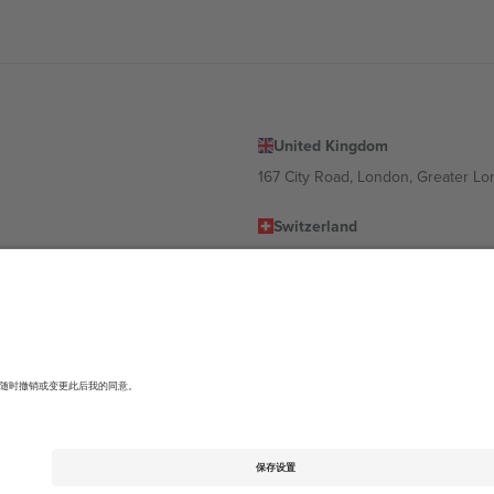
United Kingdom
167 City Road, London, Greater L
Switzerland
United States
Dorfstrasse 52a, 6390 Engelberg, 
United Arab Emirates
ulgaria
UAE Dubai Silicon Oasis, DDP Buil
 Ciudad de México, CDMX, Mexico
有所不同。有关详细信息，请查看特定活动页面、版权声明和条款。,
法