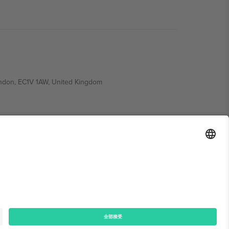
ondon, EC1V 1AW, United Kingdom
Switzerland
ding A1, Office 302, Dubai, United Arab Emirates
律声明
和
条款.
© 2026 Ticombo. 版权所有.