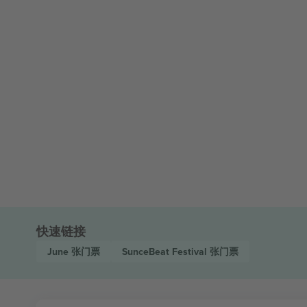
快速链接
June
张门票
SunceBeat Festival
张门票