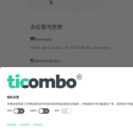
办公室与支持
Germany
Unter den Linden 24, 10117 Berlin, Germany
United States
131 Continental Dr, Suite 305, Newark, Delaware 19713, 
Bulgaria
Regus Sofia City West, bul Totleben 53-55, 1606 Sofia, B
Mexico
Av Chapultepec 360, Roma Norte, Cuauhtémoc, 06700
平台提供商的法律实体可能会因地点、活动和/或领域而