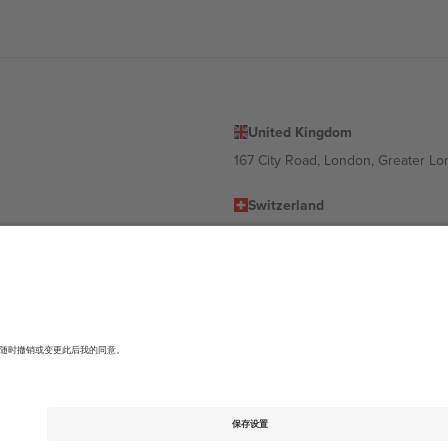
United Kingdom
167 City Road, London, Greater L
Switzerland
United States
Dorfstrasse 52a, 6390 Engelberg, 
United Arab Emirates
ulgaria
UAE Dubai Silicon Oasis, DDP Buil
 Ciudad de México, CDMX, Mexico
有所不同。有关详细信息，请查看特定活动页面、版权声明和条款。,
法