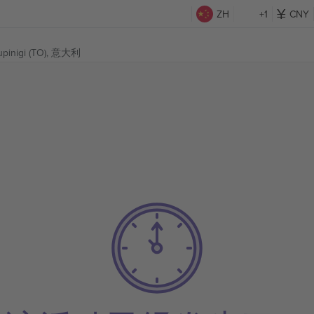
ZH
+1
CNY
upinigi (TO), 意大利