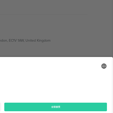
ondon, EC1V 1AW, United Kingdom
Switzerland
ding A1, Office 302, Dubai, United Arab Emirates
律声明
和
条款.
© 2026 Ticombo. 版权所有.