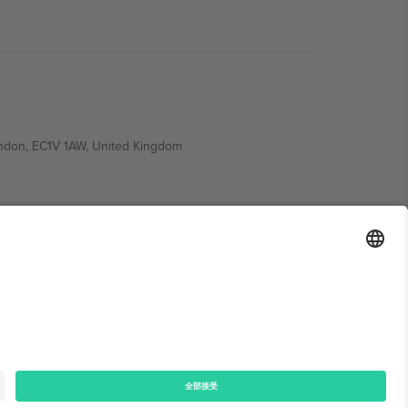
ondon, EC1V 1AW, United Kingdom
Switzerland
ding A1, Office 302, Dubai, United Arab Emirates
律声明
和
条款.
© 2026 Ticombo. 版权所有.