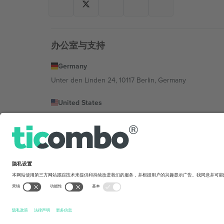
办公室与支持
Germany
Unter den Linden 24, 10117 Berlin, Germany
United States
131 Continental Dr, Suite 305, Newark, Delaware 19713, 
Bulgaria
Regus Sofia City West, bul Totleben 53-55, 1606 Sofia, B
Mexico
Av Chapultepec 360, Roma Norte, Cuauhtémoc, 06700
平台提供商的法律实体可能会因地点、活动和/或领域而