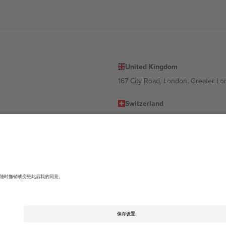
United Kingdom
167 City Road, London, Greater L
Switzerland
United States
Dorfstrasse 52a, 6390 Engelberg, 
United Arab Emirates
ulgaria
UAE Dubai Silicon Oasis, DDP Buil
 Ciudad de México, CDMX, Mexico
有所不同。有关详细信息，请查看特定活动页面、版权声明和条款。,
法