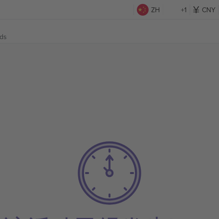
ZH
+1
CNY
nds