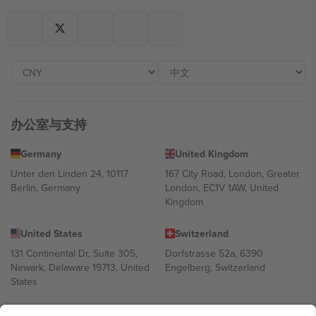
办公室与支持
Germany
United Kingdom
Unter den Linden 24, 10117
167 City Road, London, Greater
Berlin, Germany
London, EC1V 1AW, United
Kingdom
United States
Switzerland
131 Continental Dr, Suite 305,
Dorfstrasse 52a, 6390
Newark, Delaware 19713, United
Engelberg, Switzerland
States
Bulgaria
United Arab Emirates