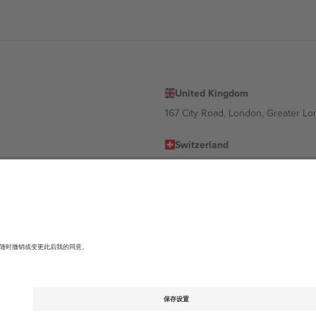
United Kingdom
167 City Road, London, Greater L
Switzerland
United States
Dorfstrasse 52a, 6390 Engelberg, 
United Arab Emirates
ulgaria
UAE Dubai Silicon Oasis, DDP Buil
 Ciudad de México, CDMX, Mexico
有所不同。有关详细信息，请查看特定活动页面、版权声明和条款。,
法