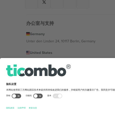
办公室与支持
Germany
Unter den Linden 24, 10117 Berlin, Germany
United States
131 Continental Dr, Suite 305, Newark, Delaware 19713, 
Bulgaria
Regus Sofia City West, bul Totleben 53-55, 1606 Sofia, B
Mexico
Av Chapultepec 360, Roma Norte, Cuauhtémoc, 06700
平台提供商的法律实体可能会因地点、活动和/或领域而