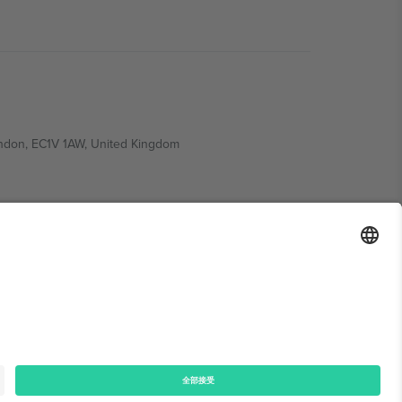
ondon, EC1V 1AW, United Kingdom
Switzerland
ding A1, Office 302, Dubai, United Arab Emirates
律声明
和
条款.
© 2026 Ticombo. 版权所有.