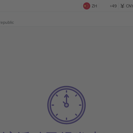
ZH
+49
CN
Republic