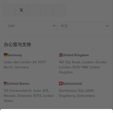
办公室与支持
Germany
United Kingdom
Unter den Linden 24, 10117
167 City Road, London, Greater
Berlin, Germany
London, EC1V 1AW, United
Kingdom
United States
Switzerland
131 Continental Dr, Suite 305,
Dorfstrasse 52a, 6390
Newark, Delaware 19713, United
Engelberg, Switzerland
States
Bulgaria
United Arab Emirates