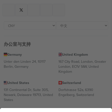
办公室与支持
Germany
United Kingdom
Unter den Linden 24, 10117
167 City Road, London, Greater
Berlin, Germany
London, EC1V 1AW, United
Kingdom
United States
Switzerland
131 Continental Dr, Suite 305,
Dorfstrasse 52a, 6390
Newark, Delaware 19713, United
Engelberg, Switzerland
States
Bulgaria
United Arab Emirates