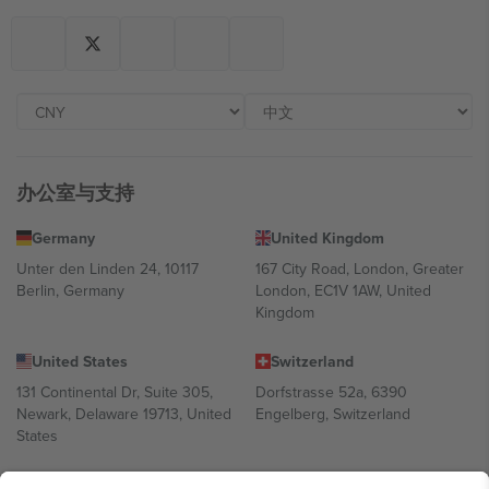
办公室与支持
Germany
United Kingdom
Unter den Linden 24, 10117
167 City Road, London, Greater
Berlin, Germany
London, EC1V 1AW, United
Kingdom
United States
Switzerland
131 Continental Dr, Suite 305,
Dorfstrasse 52a, 6390
Newark, Delaware 19713, United
Engelberg, Switzerland
States
Bulgaria
United Arab Emirates