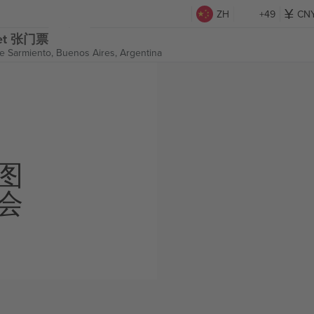
ZH
+49
CN
cket 张门票
e Sarmiento,
Buenos Aires, Argentina
图
会