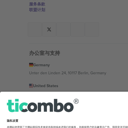
服务条款
联盟计划
办公室与支持
Germany
Unter den Linden 24, 10117 Berlin, Germany
United States
131 Continental Dr, Suite 305, Newark, Delaware 19713, 
Bulgaria
Regus Sofia City West, bul Totleben 53-55, 1606 Sofia, B
Mexico