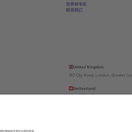
世界杯专区
联系我们
United Kingdom
167 City Road, London, Greater L
Switzerland
United States
Dorfstrasse 52a, 6390 Engelberg, 
United Arab Emirates
ulgaria
UAE Dubai Silicon Oasis, DDP Buil