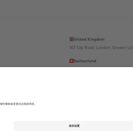
United Kingdom
167 City Road, London, Greater L
Switzerland
United States
Dorfstrasse 52a, 6390 Engelberg, 
United Arab Emirates
ulgaria
UAE Dubai Silicon Oasis, DDP Buil
 Ciudad de México, CDMX, Mexico
有所不同。有关详细信息，请查看特定活动页面、版权声明和条款。,
法