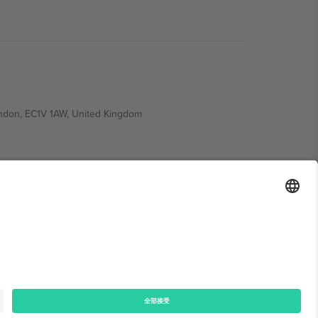
ondon, EC1V 1AW, United Kingdom
Switzerland
ding A1, Office 302, Dubai, United Arab Emirates
律声明
和
条款.
© 2026 Ticombo. 版权所有.