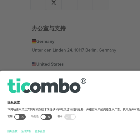
办公室与支持
Germany
Unter den Linden 24, 10117 Berlin, Germany
United States
131 Continental Dr, Suite 305, Newark, Delaware 19713, 
Bulgaria
Regus Sofia City West, bul Totleben 53-55, 1606 Sofia, B
Mexico
Av Chapultepec 360, Roma Norte, Cuauhtémoc, 06700
平台提供商的法律实体可能会因地点、活动和/或领域而