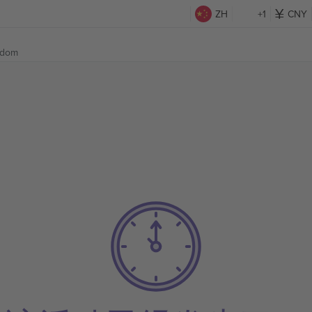
ZH
+1
CNY
gdom