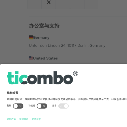
办公室与支持
Germany
Unter den Linden 24, 10117 Berlin, Germany
United States
131 Continental Dr, Suite 305, Newark, Delaware 19713, 
Bulgaria
Regus Sofia City West, bul Totleben 53-55, 1606 Sofia, B
Mexico
Av Chapultepec 360, Roma Norte, Cuauhtémoc, 06700
平台提供商的法律实体可能会因地点、活动和/或领域而