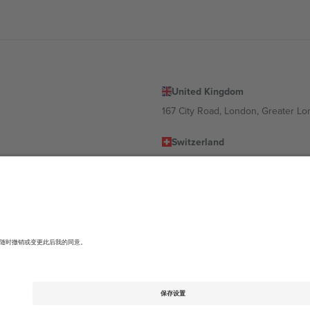
United Kingdom
167 City Road, London, Greater L
Switzerland
United States
Dorfstrasse 52a, 6390 Engelberg, 
United Arab Emirates
ulgaria
UAE Dubai Silicon Oasis, DDP Buil
 Ciudad de México, CDMX, Mexico
有所不同。有关详细信息，请查看特定活动页面、版权声明和条款。,
法