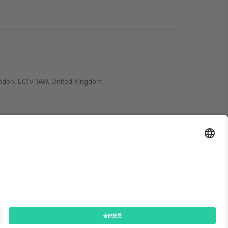
ondon, EC1V 1AW, United Kingdom
Switzerland
ding A1, Office 302, Dubai, United Arab Emirates
律声明
和
条款.
© 2026 Ticombo. 版权所有.