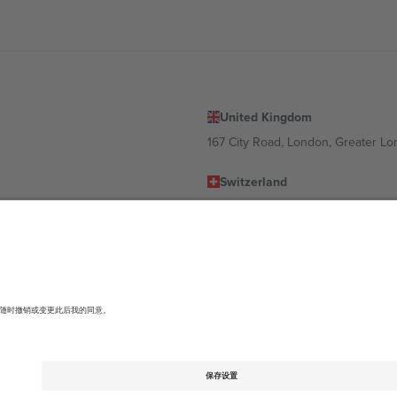
United Kingdom
167 City Road, London, Greater L
Switzerland
United States
Dorfstrasse 52a, 6390 Engelberg, 
United Arab Emirates
ulgaria
UAE Dubai Silicon Oasis, DDP Buil
 Ciudad de México, CDMX, Mexico
有所不同。有关详细信息，请查看特定活动页面、版权声明和条款。,
法