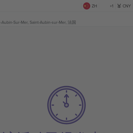
ZH
+1
CNY
t-Aubin-Sur-Mer,
Saint-Aubin-sur-Mer, 法国