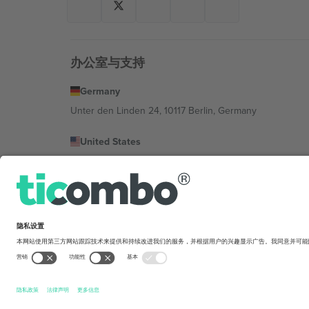
办公室与支持
Germany
Unter den Linden 24, 10117 Berlin, Germany
United States
131 Continental Dr, Suite 305, Newark, Delaware 19713, 
Bulgaria
Regus Sofia City West, bul Totleben 53-55, 1606 Sofia, B
Mexico
Av Chapultepec 360, Roma Norte, Cuauhtémoc, 06700
平台提供商的法律实体可能会因地点、活动和/或领域而