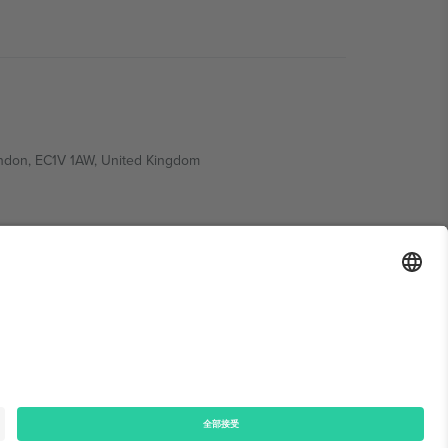
ondon, EC1V 1AW, United Kingdom
Switzerland
ding A1, Office 302, Dubai, United Arab Emirates
律声明
和
条款.
© 2026 Ticombo. 版权所有.