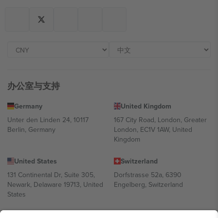
办公室与支持
Germany
United Kingdom
Unter den Linden 24, 10117
167 City Road, London, Greater
Berlin, Germany
London, EC1V 1AW, United
Kingdom
United States
Switzerland
131 Continental Dr, Suite 305,
Dorfstrasse 52a, 6390
Newark, Delaware 19713, United
Engelberg, Switzerland
States
Bulgaria
United Arab Emirates