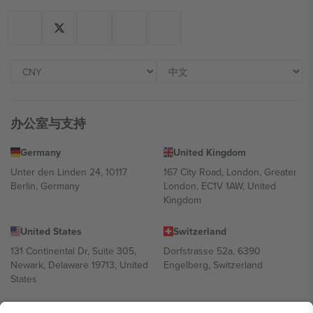
办公室与支持
Germany
United Kingdom
Unter den Linden 24, 10117
167 City Road, London, Greater
Berlin, Germany
London, EC1V 1AW, United
Kingdom
United States
Switzerland
131 Continental Dr, Suite 305,
Dorfstrasse 52a, 6390
Newark, Delaware 19713, United
Engelberg, Switzerland
States
Bulgaria
United Arab Emirates